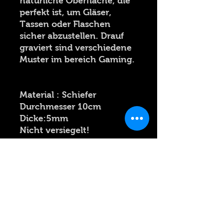
natürliche Oberfläche, die
perfekt ist, um Gläser,
Tassen oder Flaschen
sicher abzustellen. Drauf
graviert sind verschiedene
Muster im bereich Gaming.
Material : Schiefer
Durchmesser 10cm
Dicke:5mm
Nicht versiegelt!
Der Glasuntersetzter hat
zum Schutz Gummi an der
Unterseite
Spezial Anfertigung